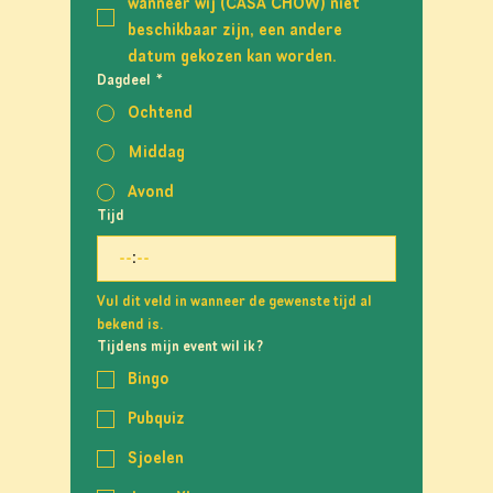
wanneer wij (CASA CHOW) niet 
beschikbaar zijn, een andere 
datum gekozen kan worden.
Dagdeel
*
Ochtend
Middag
Avond
Tijd
:
Vul dit veld in wanneer de gewenste tijd al 
bekend is.
Tijdens mijn event wil ik?
Bingo
Pubquiz
Sjoelen