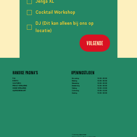
Jenga XL
Cocktail Workshop
DJ (Dit kan alleen bij ons op
locatie)
Volgende
Handige pagina's
Openingstijden
FAQ
Maandag
10:00 - 00:00
EVENTS
Dinsdag
10:00 - 00:00
VACATURES
Woensdag
10:00 - 00:00
PRIVACY VERKLARING
Donderdag
10:00 - 00:00
COOKIE VERKLARING
Vrijdag
10:00 - 03:00
ALLERGENENKAART
Zaterdag
10:00 - 02:00
Zondag
10:00 - 00:00
© 2026 by CASA CHOW
Ontwerp en fotografie door Unstockable